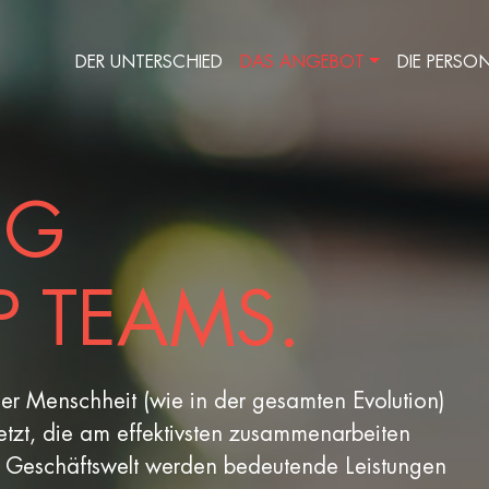
DER UNTERSCHIED
DAS ANGEBOT
DIE PERSO
NG
P TEAMS.
er Menschheit (wie in der gesamten Evolution)
tzt, die am effektivsten zusammenarbeiten
r Geschäftswelt werden bedeutende Leistungen