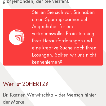
gibt jemanden, der Sie versteht.
Stellen Sie sich vor, Sie haben
einen Sparringspartner auf
Augenhöhe. Für ein
vertrauensvolles Brainstorming
Ihrer Herausforderungen und
eine kreative Suche nach Ihren
Lösungen. Sollten wir uns nicht
kennenlernen?
Wer ist 20HERTZ?
Dr. Karsten Wetwitschka – der Mensch hinter
der Marke.